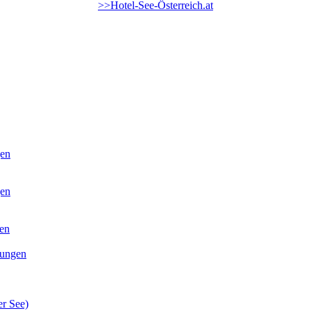
>>Hotel-See-Österreich.at
Silvester
Ostern
Wochenende
Kurzurlaub
gen
gen
gen
lungen
er See)