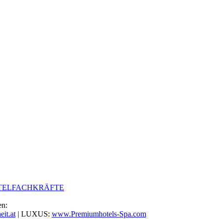
TELFACHKRÄFTE
en:
it.at
| LUXUS:
www.Premiumhotels-Spa.com