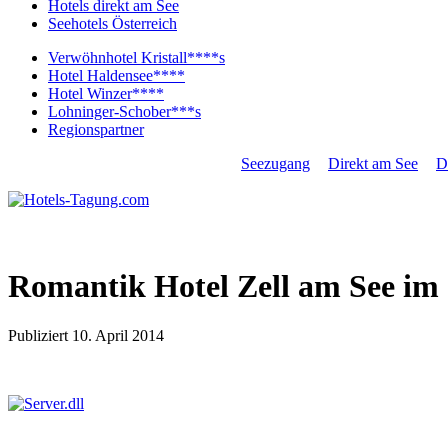
Hotels direkt am See
Seehotels Österreich
Verwöhnhotel Kristall****s
Hotel Haldensee****
Hotel Winzer****
Lohninger-Schober***s
Regionspartner
ALLE THEMEN
Last Minute
Seezugang
Direkt am See
D
Campingplätze
Romantik Hotel Zell am See im
Publiziert
10. April 2014