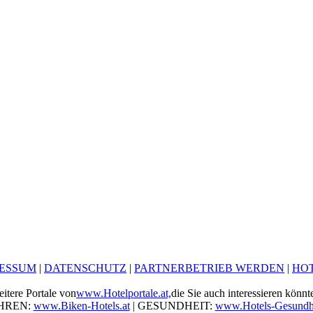
RESSUM
|
DATENSCHUTZ
|
PARTNERBETRIEB WERDEN
|
HO
itere Portale von
www.Hotelportale.at,
die Sie auch interessieren könnt
HREN:
www.Biken-Hotels.at
| GESUNDHEIT:
www.Hotels-Gesundhe