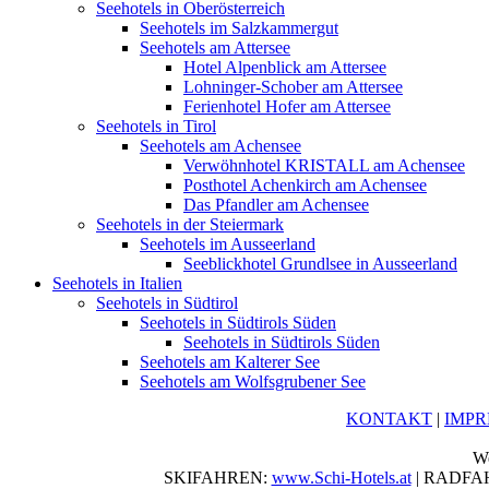
Seehotels in Oberösterreich
Seehotels im Salzkammergut
Seehotels am Attersee
Hotel Alpenblick am Attersee
Lohninger-Schober am Attersee
Ferienhotel Hofer am Attersee
Seehotels in Tirol
Seehotels am Achensee
Verwöhnhotel KRISTALL am Achensee
Posthotel Achenkirch am Achensee
Das Pfandler am Achensee
Seehotels in der Steiermark
Seehotels im Ausseerland
Seeblickhotel Grundlsee in Ausseerland
Seehotels in Italien
Seehotels in Südtirol
Seehotels in Südtirols Süden
Seehotels in Südtirols Süden
Seehotels am Kalterer See
Seehotels am Wolfsgrubener See
KONTAKT
|
IMP
We
SKIFAHREN:
www.Schi-Hotels.at
| RADFA