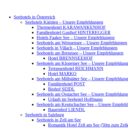
Frühling
Sommer
Herbst
Winter
Advent
Weihnachten
Seehotels in Österreich
Seehotels Kärnten – Unsere Empfehlungen
Thermenhotel KARAWANKENHOF
Familienhotel Gasthof HINTEREGGER
Hotels Faaker See – Unsere Empfehlungen
Seehotels am Weissensee – Unsere Empfehlungen
Seehotels in Villach – Unsere Empfehlungen
Seehotels am Brennsee – Unsere Empfehlungen
Hotel BRENNSEEHOF
Seehotels am Klopeiner See – Unsere Empfehlun
Terrassenhotel REICHMANN
Hotel MARKO
Seehotels am Millstätter See – Unsere Empfehlun
Familienhotel POST
Biohof SEIDL
Seehotels am Ossiacher See – Unsere Empfehlun
Urlaub im Seehotel Hoffmann
Seehotels am Keutschacher See – Unsere Empfeh
Bauernhof LIENDL
Seehotels in Salzburg
Seehotels in Zell am See
Romantik Hotel Zell am See (50m zum Zell