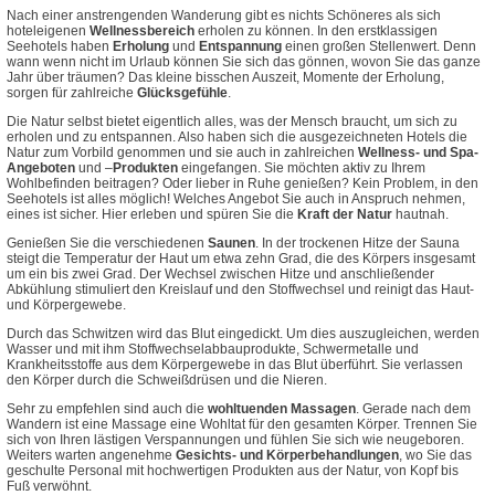
Nach einer anstrengenden Wanderung gibt es nichts Schöneres als sich
hoteleigenen
Wellnessbereich
erholen zu können.
In den erstklassigen
Seehotels haben
Erholung
und
Entspannung
einen großen Stellenwert. Denn
wann wenn nicht im Urlaub können Sie sich das gönnen, wovon Sie das ganze
Jahr über träumen? Das kleine bisschen Auszeit, Momente der Erholung,
sorgen für zahlreiche
Glücksgefühle
.
Die Natur selbst bietet eigentlich alles, was der Mensch braucht, um sich zu
erholen und zu entspannen. Also haben sich die ausgezeichneten Hotels die
Natur zum Vorbild genommen und sie auch in zahlreichen
Wellness- und Spa-
Angeboten
und –
Produkten
eingefangen. Sie möchten aktiv zu Ihrem
Wohlbefinden beitragen? Oder lieber in Ruhe genießen? Kein Problem, in den
Seehotels ist alles möglich!
Welches Angebot Sie auch in Anspruch nehmen,
eines ist sicher. Hier erleben und spüren Sie die
Kraft der Natur
hautnah.
Genießen Sie die verschiedenen
Saunen
. In der trockenen Hitze der Sauna
steigt die Temperatur der Haut um etwa zehn Grad, die des Körpers insgesamt
um ein bis zwei Grad. Der Wechsel zwischen Hitze und anschließender
Abkühlung stimuliert den Kreislauf und den Stoffwechsel und reinigt das Haut-
und Körpergewebe.
Durch das Schwitzen wird das Blut eingedickt. Um dies auszugleichen, werden
Wasser und mit ihm Stoffwechselabbauprodukte, Schwermetalle und
Krankheitsstoffe aus dem Körpergewebe in das Blut überführt. Sie verlassen
den Körper durch die Schweißdrüsen und die Nieren.
Sehr zu empfehlen sind auch die
wohltuenden Massagen
. Gerade nach dem
Wandern ist eine Massage eine Wohltat für den gesamten Körper. Trennen Sie
sich von Ihren lästigen Verspannungen und fühlen Sie sich wie neugeboren.
Weiters warten angenehme
Gesichts- und Körperbehandlungen
, wo Sie das
geschulte Personal mit hochwertigen Produkten aus der Natur, von Kopf bis
Fuß verwöhnt.