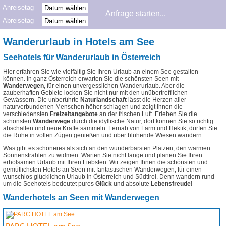
Anreisetag
Abreisetag
Wanderurlaub in Hotels am See
Seehotels für Wanderurlaub in Österreich
Hier erfahren Sie wie vielfältig Sie Ihren Urlaub an einem See gestalten
können. In ganz Österreich erwarten Sie die schönsten Seen mit
Wanderwegen
, für einen unvergesslichen Wanderurlaub. Aber die
zauberhaften Gebiete locken Sie nicht nur mit den unübertrefflichen
Gewässern. Die unberührte
Naturlandschaft
lässt die Herzen aller
naturverbundenen Menschen höher schlagen und zeigt Ihnen die
verschiedensten
Freizeitangebote
an der frischen Luft.
Erleben Sie die
schönsten
Wanderwege
durch die idyllische Natur, dort können Sie so richtig
abschalten und neue Kräfte sammeln. Fernab von Lärm und Hektik, dürfen Sie
die Ruhe in vollen Zügen genießen und über blühende Wiesen wandern.
Was gibt es schöneres als sich an den wunderbarsten Plätzen, den warmen
Sonnenstrahlen zu widmen. Warten Sie nicht lange und planen Sie Ihren
erholsamen Urlaub mit Ihren Liebsten. Wir zeigen Ihnen die schönsten und
gemütlichsten Hotels an Seen mit fantastischen Wanderwegen, für einen
wunschlos glücklichen Urlaub in Österreich und Südtirol. Denn wandern rund
um die Seehotels bedeutet pures
Glück
und absolute
Lebensfreude
!
Wanderhotels an Seen mit Wanderwegen