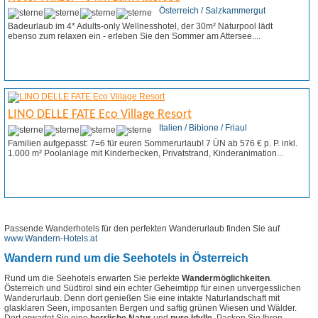
Österreich / Salzkammergut
Badeurlaub im 4* Adults-only Wellnesshotel, der 30m² Naturpool lädt
ebenso zum relaxen ein - erleben Sie den Sommer am Attersee....
Weitere Infos
Angebot anfordern
LINO DELLE FATE Eco Village Resort
Italien / Bibione / Friaul
Familien aufgepasst: 7=6 für euren Sommerurlaub! 7 ÜN ab 576 € p. P. inkl.
1.000 m² Poolanlage mit Kinderbecken, Privatstrand, Kinderanimation...
Weitere Infos
Angebot anfordern
Passende Wanderhotels für den perfekten Wanderurlaub finden Sie auf
www.Wandern-Hotels.at
Wandern rund um die Seehotels in Österreich
Rund um die Seehotels erwarten Sie perfekte
Wandermöglichkeiten
.
Österreich und Südtirol sind ein echter Geheimtipp für einen unvergesslichen
Wanderurlaub. Denn dort genießen Sie eine intakte Naturlandschaft mit
glasklaren Seen, imposanten Bergen und saftig grünen Wiesen und Wälder.