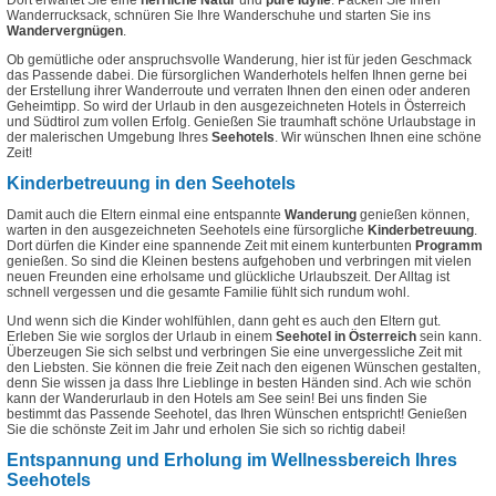
Dort erwartet Sie eine
herrliche Natur
und
pure Idylle
. Packen Sie Ihren
Wanderrucksack, schnüren Sie Ihre Wanderschuhe und starten Sie ins
Wandervergnügen
.
Ob gemütliche oder anspruchsvolle Wanderung, hier ist für jeden Geschmack
das Passende dabei. Die fürsorglichen Wanderhotels helfen Ihnen gerne bei
der Erstellung ihrer Wanderroute und verraten Ihnen den einen oder anderen
Geheimtipp.
So wird der Urlaub in den ausgezeichneten Hotels in Österreich
und Südtirol zum vollen Erfolg. Genießen Sie traumhaft schöne Urlaubstage in
der malerischen Umgebung Ihres
Seehotels
. Wir wünschen Ihnen eine schöne
Zeit!
Kinderbetreuung in den Seehotels
Damit auch die Eltern einmal eine entspannte
Wanderung
genießen können,
warten in den ausgezeichneten Seehotels eine fürsorgliche
Kinderbetreuung
.
Dort dürfen die Kinder eine spannende Zeit mit einem kunterbunten
Programm
genießen. So sind die Kleinen bestens aufgehoben und verbringen mit vielen
neuen Freunden eine erholsame und glückliche Urlaubszeit. Der Alltag ist
schnell vergessen und die gesamte Familie fühlt sich rundum wohl.
Und wenn sich die Kinder wohlfühlen, dann geht es auch den Eltern gut.
Erleben Sie wie sorglos der Urlaub in einem
Seehotel in Österreich
sein kann.
Überzeugen Sie sich selbst und verbringen Sie eine unvergessliche Zeit mit
den Liebsten. Sie können die freie Zeit nach den eigenen Wünschen gestalten,
denn Sie wissen ja dass Ihre Lieblinge in besten Händen sind. Ach wie schön
kann der Wanderurlaub in den Hotels am See sein! Bei uns finden Sie
bestimmt das Passende Seehotel, das Ihren Wünschen entspricht! Genießen
Sie die schönste Zeit im Jahr und erholen Sie sich so richtig dabei!
Entspannung und Erholung im Wellnessbereich Ihres
Seehotels