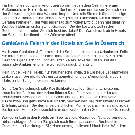
Für herrliches Schwimmvergnügen sorgen neben dem See,
Innen- und
Außenpools
im Hotel. Schwimmen Sie Ihre Bahnen und lassen Sie sich von
der Schwerelosigkeit des Wassers tragen.
Und falls Sie noch überschüssige
Energien vorhanden sind, können Sie gerne im Fitnessbereich mit modernen
Geräten trainieren. Hier wird jeder Tag zum vollen Erfolg, denn hier steht Ihr
Wohlbefinden
an erster Stelle. Genießen Sie die kostbare Zeit in den
Seehotels und erholen Sie sich bestens dabei! Der
Wanderurlaub in Hotels
am See
lässt bestimmt keine Wünsche offen!
Genießen & Feiern in den Hotels am See in Österreich
Auch zum Genießen & Feiern sind die Seehotels der ideale
Urlaubsort
. Falls
Sie Ihren Geburtstag oder Ihren Jahrestag feiern möchten, sind Sie in den
Seehotels genau richtig. Dort erwartet Sie ein leckeres Essen und das
passende
Ambiente
für eine wunschlos glückliche Zeit.
Kein Trubel, keine Hektik, nur träumerische Idylle, die Sie neue Lebensfreude
tanken lässt. Der ideale Ort, um zu genießen und den Augenblick mit den
Liebsten so richtig auskosten zu können.
Genießen Sie schmackhafte
Köstlichkeiten
auf der Sonnenterrasse mit
traumhaften Blick auf den
kristallklaren See
. Ein zuvorkommender und
freundlicher
Service
sorgt für Ihr Wohl und das Ihrer Gäste. Liebevolle
Dekoration
und genussvolle
Kulinarik
, machen den Tag zum unvergesslichen
Erlebnis
. Erleben Sie den unvergleichlichen Moment ganz intensiv und sorgen
Sie für jede Menge Glücksgefühle in den zauberhaften Seehotels in Österreich.
Wanderurlaub in den Hotels am See
lässt die Herzen der Naturverbundenen
höher schlagen. Suchen Sie gleich nach Ihrem passenden Seehotel in
Österreich und verbringen Sie einen unvergesslichen Urlaub beim Wandern!