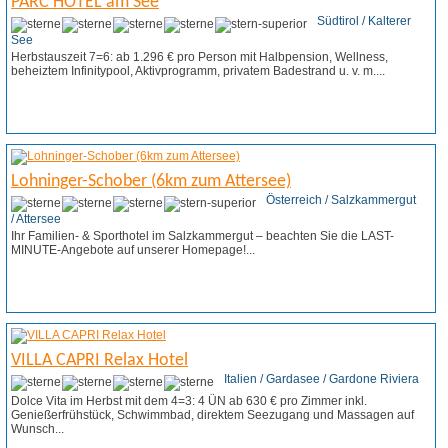
PARC HOTEL am See
Südtirol / Kalterer
See
Herbstauszeit 7=6: ab 1.296 € pro Person mit Halbpension, Wellness,
beheiztem Infinitypool, Aktivprogramm, privatem Badestrand u. v. m....
Weitere Infos
Angebot anfordern
Lohninger-Schober (6km zum Attersee)
Österreich / Salzkammergut
/ Attersee
Ihr Familien- & Sporthotel im Salzkammergut – beachten Sie die LAST-
MINUTE-Angebote auf unserer Homepage!...
Weitere Infos
Angebot anfordern
VILLA CAPRI Relax Hotel
Italien / Gardasee / Gardone Riviera
Dolce Vita im Herbst mit dem 4=3: 4 ÜN ab 630 € pro Zimmer inkl.
Genießerfrühstück, Schwimmbad, direktem Seezugang und Massagen auf
Wunsch...