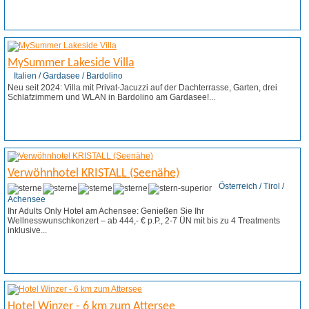
Weitere Infos
Angebot anfordern
MySummer Lakeside Villa
Italien / Gardasee / Bardolino
Neu seit 2024: Villa mit Privat-Jacuzzi auf der Dachterrasse, Garten, drei
Schlafzimmern und WLAN in Bardolino am Gardasee!...
Weitere Infos
Angebot anfordern
Verwöhnhotel KRISTALL (Seenähe)
Österreich / Tirol /
Achensee
Ihr Adults Only Hotel am Achensee: Genießen Sie Ihr
Wellnesswunschkonzert – ab 444,- € p.P., 2-7 ÜN mit bis zu 4 Treatments
inklusive...
Weitere Infos
Angebot anfordern
Hotel Winzer - 6 km zum Attersee