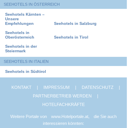
SEEHOTELS IN ÖSTERREICH
Seehotels Kärnten –
Unsere
Empfehlungen
Seehotels in Salzburg
Seehotels in
Oberösterreich
Seehotels in Tirol
Seehotels in der
Steiermark
SEEHOTELS IN ITALIEN
Seehotels in Südtirol
KONTAKT
|
IMPRESSUM
|
DATENSCHUTZ
|
PARTNERBETRIEB WERDEN
|
HOTELFACHKRÄFTE
Weitere Portale von
www.Hotelportale.at,
die Sie auch
interessieren könnten: