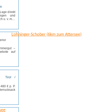
da
-Lage direkt
iegen und
u. v. m....
ordern
Lohninger-Schober (6km zum Attersee)
ammergut –
ebote auf
ordern
Tirol /
480 € p. P.
derrucksack
ordern
see