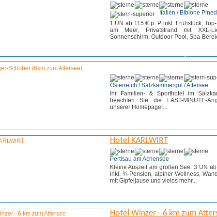
Italien / Bibione Pine
1 ÜN ab 115 € p. P. inkl. Frühstück, Top
am Meer, Privatstrand mit XXL-L
Sonnenschirm, Outdoor-Pool, Spa-Bereich 
Weitere Infos
Angebot anf
Österreich / Salzkammergut / Attersee
Ihr Familien- & Sporthotel im Salzk
beachten Sie die LAST-MINUTE-Ang
unserer Homepage!...
Weitere Infos
Angebot anf
Hotel KARLWIRT
Pertisau am Achensee
Kleine Auszeit am großen See: 3 ÜN ab 
inkl. ¾-Pension, alpiner Wellness, Wan
mit Gipfeljause und vieles mehr...
Weitere Infos
Angebot anf
Hotel Winzer - 6 km zum Atter