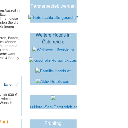
Partnerbetrieb werden
en Auszeit in
ltag
 Ihnen diese
rfen Sie die
ls liegen
Weitere Hotels in
eren, Baden,
Österreich:
ach können
en und neue
n den
sche
wahr.
ess & Beauty
Italien /
ÜN ab 630 €
Schwimmbad,
Wunsch...
>>Hotel-See-Österreich.at
ordern
ähe)
Frühling