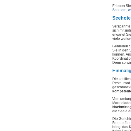
Erleben Sie
Spa.com
,
w
Seehotel
Verspannte 
sich mit ind
erwartet S
viele weite
Genießen Si
Sie in den 
können.
Ans
Koordinatio
Denn so wir
Einmalig
Die köstlic
Restaurant 
geschmackli
kompetente
Vom umfan
Marmeladen,
Nachmitta
die Seele er
Die Gericht
Freude für 
bringt das K