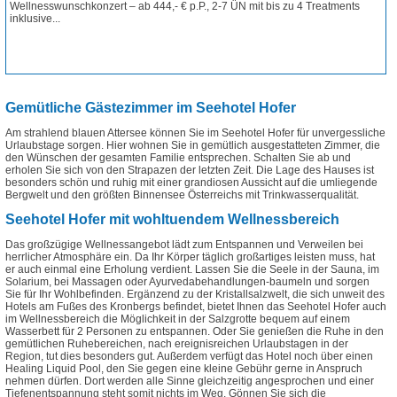
Wellnesswunschkonzert – ab 444,- € p.P., 2-7 ÜN mit bis zu 4 Treatments
inklusive...
Weitere Infos
Angebot anfordern
Gemütliche Gästezimmer im Seehotel Hofer
Am strahlend blauen Attersee können Sie im Seehotel Hofer für unvergessliche
Urlaubstage sorgen. Hier wohnen Sie in gemütlich ausgestatteten Zimmer, die
den Wünschen der gesamten Familie entsprechen. Schalten Sie ab und
erholen Sie sich von den Strapazen der letzten Zeit. Die Lage des Hauses ist
besonders schön und ruhig mit einer grandiosen Aussicht auf die umliegende
Bergwelt und den größten Binnensee Österreichs mit Trinkwasserqualität.
Seehotel Hofer mit wohltuendem Wellnessbereich
Das großzügige Wellnessangebot lädt zum Entspannen und Verweilen bei
herrlicher Atmosphäre ein. Da Ihr Körper täglich großartiges leisten muss, hat
er auch einmal eine Erholung verdient. Lassen Sie die Seele in der Sauna, im
Solarium, bei Massagen oder Ayurvedabehandlungen-baumeln und sorgen
Sie für Ihr Wohlbefinden. Ergänzend zu der Kristallsalzwelt, die sich unweit des
Hotels am Fußes des Kronbergs befindet, bietet Ihnen das Seehotel Hofer auch
im Wellnessbereich die Möglichkeit in der Salzgrotte bequem auf einem
Wasserbett für 2 Personen zu entspannen. Oder Sie genießen die Ruhe in den
gemütlichen Ruhebereichen, nach ereignisreichen Urlaubstagen in der
Region, tut dies besonders gut. Außerdem verfügt das Hotel noch über einen
Healing Liquid Pool, den Sie gegen eine kleine Gebühr gerne in Anspruch
nehmen dürfen. Dort werden alle Sinne gleichzeitig angesprochen und einer
Tiefenentspannung steht somit nichts im Weg. Gönnen Sie sich die