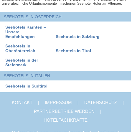
unvergleichliche Urlaubsmomente im schönen Seehotel Hofer am Attersee.
SEEHOTELS IN ÖSTERREICH
Seehotels Kärnten –
Unsere
Empfehlungen
Seehotels in Salzburg
Seehotels in
Oberösterreich
Seehotels in Tirol
Seehotels in der
Steiermark
SEEHOTELS IN ITALIEN
Seehotels in Südtirol
KONTAKT
|
IMPRESSUM
|
DATENSCHUTZ
|
PARTNERBETRIEB WERDEN
|
HOTELFACHKRÄFTE