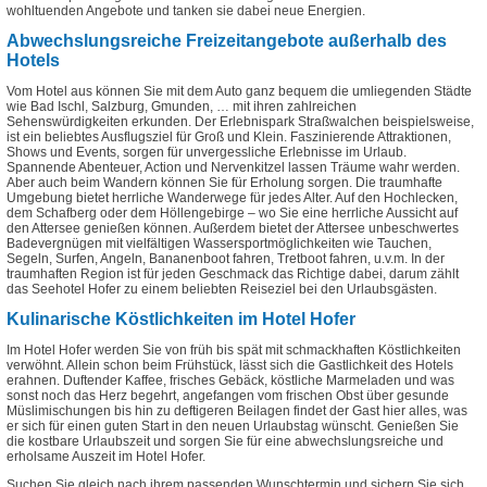
wohltuenden Angebote und tanken sie dabei neue Energien.
Abwechslungsreiche Freizeitangebote außerhalb des
Hotels
Vom Hotel aus können Sie mit dem Auto ganz bequem die umliegenden Städte
wie Bad Ischl, Salzburg, Gmunden, … mit ihren zahlreichen
Sehenswürdigkeiten erkunden. Der Erlebnispark Straßwalchen beispielsweise,
ist ein beliebtes Ausflugsziel für Groß und Klein. Faszinierende Attraktionen,
Shows und Events, sorgen für unvergessliche Erlebnisse im Urlaub.
Spannende Abenteuer, Action und Nervenkitzel lassen Träume wahr werden.
Aber auch beim Wandern können Sie für Erholung sorgen. Die traumhafte
Umgebung bietet herrliche Wanderwege für jedes Alter. Auf den Hochlecken,
dem Schafberg oder dem Höllengebirge – wo Sie eine herrliche Aussicht auf
den Attersee genießen können. Außerdem bietet der Attersee unbeschwertes
Badevergnügen mit vielfältigen Wassersportmöglichkeiten wie Tauchen,
Segeln, Surfen, Angeln, Bananenboot fahren, Tretboot fahren, u.v.m. In der
traumhaften Region ist für jeden Geschmack das Richtige dabei, darum zählt
das Seehotel Hofer zu einem beliebten Reiseziel bei den Urlaubsgästen.
Kulinarische Köstlichkeiten im Hotel Hofer
Im Hotel Hofer werden Sie von früh bis spät mit schmackhaften Köstlichkeiten
verwöhnt. Allein schon beim Frühstück, lässt sich die Gastlichkeit des Hotels
erahnen. Duftender Kaffee, frisches Gebäck, köstliche Marmeladen und was
sonst noch das Herz begehrt, angefangen vom frischen Obst über gesunde
Müslimischungen bis hin zu deftigeren Beilagen findet der Gast hier alles, was
er sich für einen guten Start in den neuen Urlaubstag wünscht. Genießen Sie
die kostbare Urlaubszeit und sorgen Sie für eine abwechslungsreiche und
erholsame Auszeit im Hotel Hofer.
Suchen Sie gleich nach ihrem passenden Wunschtermin und sichern Sie sich