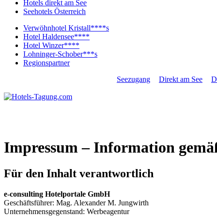
Hotels direkt am See
Seehotels Österreich
Verwöhnhotel Kristall****s
Hotel Haldensee****
Hotel Winzer****
Lohninger-Schober***s
Regionspartner
ALLE THEMEN
Last Minute
Seezugang
Direkt am See
D
Campingplätze
Impressum – Information gemäß
Für den Inhalt verantwortlich
e-consulting Hotelportale GmbH
Geschäftsführer: Mag. Alexander M. Jungwirth
Unternehmensgegenstand: Werbeagentur