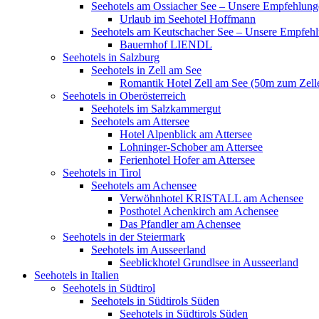
Seehotels am Ossiacher See – Unsere Empfehlun
Urlaub im Seehotel Hoffmann
Seehotels am Keutschacher See – Unsere Empfeh
Bauernhof LIENDL
Seehotels in Salzburg
Seehotels in Zell am See
Romantik Hotel Zell am See (50m zum Zell
Seehotels in Oberösterreich
Seehotels im Salzkammergut
Seehotels am Attersee
Hotel Alpenblick am Attersee
Lohninger-Schober am Attersee
Ferienhotel Hofer am Attersee
Seehotels in Tirol
Seehotels am Achensee
Verwöhnhotel KRISTALL am Achensee
Posthotel Achenkirch am Achensee
Das Pfandler am Achensee
Seehotels in der Steiermark
Seehotels im Ausseerland
Seeblickhotel Grundlsee in Ausseerland
Seehotels in Italien
Seehotels in Südtirol
Seehotels in Südtirols Süden
Seehotels in Südtirols Süden