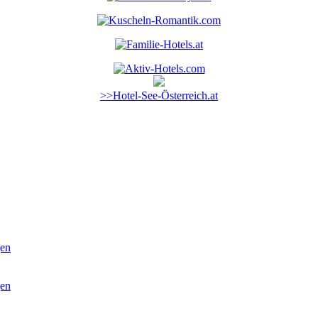
>>Hotel-See-Österreich.at
Silvester
Ostern
Wochenende
Kurzurlaub
gen
gen