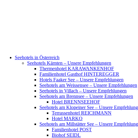
Frühling
Sommer
Herbst
Winter
Advent
Weihnachten
Seehotels in Österreich
Seehotels Kärnten – Unsere Empfehlungen
Thermenhotel KARAWANKENHOF
Familienhotel Gasthof HINTEREGGER
Hotels Faaker See – Unsere Empfehlungen
Seehotels am Weissensee – Unsere Empfehlungen
Seehotels in Villach – Unsere Empfehlungen
Seehotels am Brennsee – Unsere Empfehlungen
Hotel BRENNSEEHOF
Seehotels am Klopeiner See – Unsere Empfehlun
Terrassenhotel REICHMANN
Hotel MARKO
Seehotels am Millstätter See – Unsere Empfehlun
Familienhotel POST
Biohof SEIDL