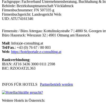
Fachgruppe: Fachverband Unternehmensberatung, Buchhaltung & Inf
Behörde: Bezirkshauptmannschaft Vöcklabruck
Firmenbuchnummer: FN 507335 g
Firmenbuchgericht: Landesgericht Wels
UID: ATU74161346
Firmensitz / Büro Attergau: Kottulinskystraße 7 | 4880 St. Georgen i
Büro Hausruck: Wieszaun 32 | 4901 Ottnang am Hausruck
Mail
: Info(a)e-consulting.at
Tel/Fax
.: +43 (0) 76 67 / 80 003
Web
:
https://hotelportale.e-consulting.at
Bankverbindung
:
IBAN: AT16 3436 3000 0111 2598
BIC: RZOOAT2L363
INFOS FÜR HOTELS
Partnerbetrieb werden
Weitere Hotels in Österreich: