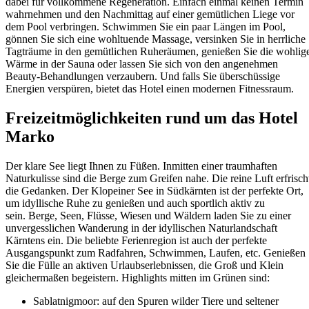
dabei für vollkommene Regeneration. Einfach einmal keinen Termin
wahrnehmen und den Nachmittag auf einer gemütlichen Liege vor
dem Pool verbringen. Schwimmen Sie ein paar Längen im Pool,
gönnen Sie sich eine wohltuende Massage, versinken Sie in herrliche
Tagträume in den gemütlichen Ruheräumen, genießen Sie die wohlig
Wärme in der Sauna oder lassen Sie sich von den angenehmen
Beauty-Behandlungen verzaubern. Und falls Sie überschüssige
Energien verspüren, bietet das Hotel einen modernen Fitnessraum.
Freizeitmöglichkeiten rund um das Hotel
Marko
Der klare See liegt Ihnen zu Füßen. Inmitten einer traumhaften
Naturkulisse sind die Berge zum Greifen nahe. Die reine Luft erfrisch
die Gedanken. Der Klopeiner See in Südkärnten ist der perfekte Ort,
um idyllische Ruhe zu genießen und auch sportlich aktiv zu
sein. Berge, Seen, Flüsse, Wiesen und Wäldern laden Sie zu einer
unvergesslichen Wanderung in der idyllischen Naturlandschaft
Kärntens ein. Die beliebte Ferienregion ist auch der perfekte
Ausgangspunkt zum Radfahren, Schwimmen, Laufen, etc. Genießen
Sie die Fülle an aktiven Urlaubserlebnissen, die Groß und Klein
gleichermaßen begeistern. Highlights mitten im Grünen sind:
Sablatnigmoor: auf den Spuren wilder Tiere und seltener