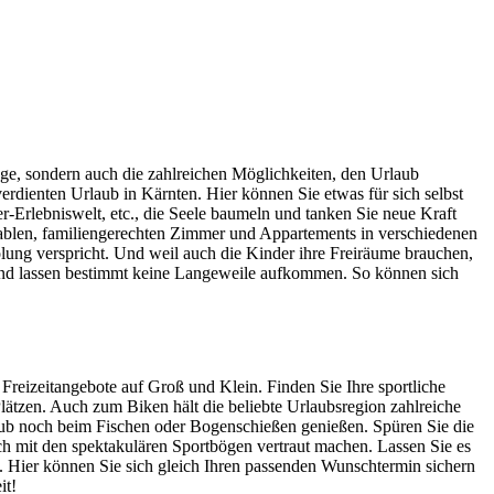
ge, sondern auch die zahlreichen Möglichkeiten, den Urlaub
erdienten Urlaub in Kärnten. Hier können Sie etwas für sich selbst
-Erlebniswelt, etc., die Seele baumeln und tanken Sie neue Kraft
ablen, familiengerechten Zimmer und Appartements in verschiedenen
olung verspricht. Und weil auch die Kinder ihre Freiräume brauchen,
n und lassen bestimmt keine Langeweile aufkommen. So können sich
reizeitangebote auf Groß und Klein. Finden Sie Ihre sportliche
ätzen. Auch zum Biken hält die beliebte Urlaubsregion zahlreiche
aub noch beim Fischen oder Bogenschießen genießen. Spüren Sie die
sch mit den spektakulären Sportbögen vertraut machen. Lassen Sie es
e. Hier können Sie sich gleich Ihren passenden Wunschtermin sichern
it!