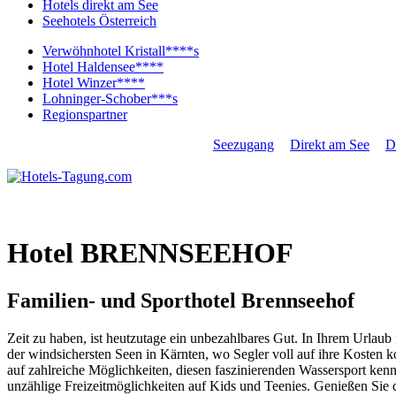
Hotels direkt am See
Seehotels Österreich
Verwöhnhotel Kristall****s
Hotel Haldensee****
Hotel Winzer****
Lohninger-Schober***s
Regionspartner
ALLE THEMEN
Last Minute
Seezugang
Direkt am See
D
Campingplätze
Hotel BRENNSEEHOF
Familien- und Sporthotel Brennseehof
Zeit zu haben, ist heutzutage ein unbezahlbares Gut. In Ihrem Urlaub
der windsichersten Seen in Kärnten, wo Segler voll auf ihre Kosten 
auf zahlreiche Möglichkeiten, diesen faszinierenden Wassersport ken
unzählige Freizeitmöglichkeiten auf Kids und Teenies. Genießen Sie d