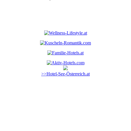
>>Hotel-See-Österreich.at
Silvester
Ostern
Wochenende
Kurzurlaub