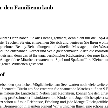
ür den Familienurlaub
ht? Dann haben Sie alles richtig gemacht, denn nicht nur die Top-La
te. Tauchen Sie ein, entspannen Sie sich und genießen Sie Ihren wohlv
angenehmen Beauty-Behandlungen, individuellen Massagen, in der Wasser
und und entspannen Körper und Seele gleichermaßen. Auch die komfort
eistern, denn das ist Ihr ganz persönlicher Rückzugsort, der pure Erh
r. Ausgebildete Mitarbeiter warten mit Spiel und Spaß auf Ihre Kleine
eigenen Wünschen gestalten!
of
en den sportlichen Möglichkeiten am See, warten noch viele weitere F
 Seenwelt. Direkt am See erwarten Sie spannende Matches auf den 9 Pl
e die malerische Landschaft. Neben dem Radfahren, können Sie den Url
ung professioneller Instruktoren, die Kinder und Jugendliche spieleri
jetzt schon auf tolle Erlebnisse, Erholung und jede Menge Glücksgefühl
tel Brennseehof in Kärnten planen! Wir wünschen Ihnen eine schöne Ze