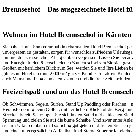
Brennseehof – Das ausgezeichnete Hotel f
Wohnen im Hotel Brennseehof in Kärnten
Sie haben Ihren Sommerurlaub im charmanten Hotel Brennseehof gebuc
unvergessen zu gestalten, sorgen für wunschlos zufriedene Urlaubsgäs
tun und den stressreichen Alltag einfach vergessen. Lassen Sie bei 
und Energie. In den 8 verschiedenen Saunen schwitzen Sie sich ges
Größen mit herrlichem Blick zum See, werden Sie und Ihre Lieben beg
gibt es im Hotel ein rund 2.000 m² großes Paradies für aktive Kinde
auch Mama und Papa einmal entspannen und die freie Zeit nach den 
Freizeitspaß rund um das Hotel Brennseeh
Ob Schwimmen, Segeln, Surfen, Stand Up Paddling oder Fischen – neb
Herausforderung beim Golfen, mit herrlichem Blick auf die Berg- und
Strecken bereit. Schwingen Sie sich in den Sattel und entdecken Si
Spannung und zielen Sie auf die bunte Scheibe. Und zwar unter Anleit
sich im Urlaub einfach mal so richtig gut gehen und freuen Sie sich 
und einen unvergesslichen Aufenthalt im 4 Sterne Superior Kinderho