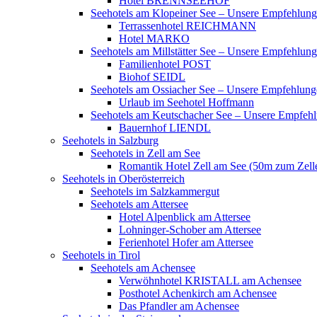
Hotel BRENNSEEHOF
Seehotels am Klopeiner See – Unsere Empfehlun
Terrassenhotel REICHMANN
Hotel MARKO
Seehotels am Millstätter See – Unsere Empfehlun
Familienhotel POST
Biohof SEIDL
Seehotels am Ossiacher See – Unsere Empfehlun
Urlaub im Seehotel Hoffmann
Seehotels am Keutschacher See – Unsere Empfeh
Bauernhof LIENDL
Seehotels in Salzburg
Seehotels in Zell am See
Romantik Hotel Zell am See (50m zum Zell
Seehotels in Oberösterreich
Seehotels im Salzkammergut
Seehotels am Attersee
Hotel Alpenblick am Attersee
Lohninger-Schober am Attersee
Ferienhotel Hofer am Attersee
Seehotels in Tirol
Seehotels am Achensee
Verwöhnhotel KRISTALL am Achensee
Posthotel Achenkirch am Achensee
Das Pfandler am Achensee