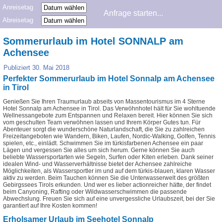
Anreisetag
Abreisetag
Sommerurlaub im Hotel SONNALP am
Achensee
Publiziert
30. Mai 2018
Perfekter Sommerurlaub im Hotel Sonnalp am Achensee
in Tirol
Genießen Sie Ihren Traumurlaub abseits von Massentourismus im 4 Sterne
Hotel Sonnalp am Achensee in Tirol. Das Verwöhnhotel hält für Sie wohltuende
Wellnessangebote zum Entspannen und Relaxen bereit. Hier können Sie sich
vom geschulten Team verwöhnen lassen und Ihrem Körper Gutes tun. Für
Abenteuer sorgt die wunderschöne Naturlandschaft, die Sie zu zahlreichen
Freizeitangeboten wie Wandern, Biken, Laufen, Nordic-Walking, Golfen, Tennis
spielen, etc., einlädt. Schwimmen Sie im türkisfarbenen Achensee ein paar
Lägen und vergessen Sie alles um sich herum. Gerne können Sie auch
beliebte Wassersportarten wie Segeln, Surfen oder Kiten erleben. Dank seiner
idealen Wind- und Wasserverhältnisse bietet der Achensee zahlreiche
Möglichkeiten, als Wassersportler im und auf dem türkis-blauen, klaren Wasser
aktiv zu werden. Beim Tauchen können Sie die Unterwasserwelt des größten
Gebirgssees Tirols erkunden. Und wer es lieber actionreicher hätte, der findet
beim Canyoning, Rafting oder Wildwasserschwimmen die passende
Abwechslung. Freuen Sie sich auf eine unvergessliche Urlaubszeit, bei der Sie
garantiert auf Ihre Kosten kommen!
Erholsamer Urlaub im Seehotel Sonnalp