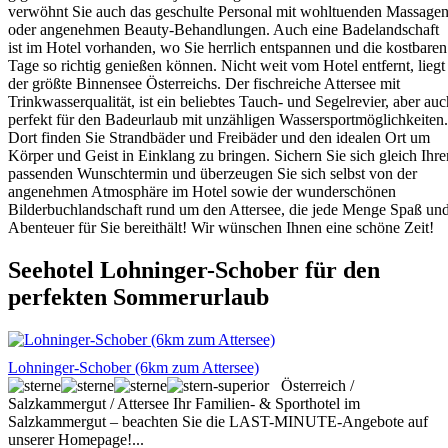
verwöhnt Sie auch das geschulte Personal mit wohltuenden Massage
oder angenehmen Beauty-Behandlungen. Auch eine Badelandschaft
ist im Hotel vorhanden, wo Sie herrlich entspannen und die kostbaren
Tage so richtig genießen können. Nicht weit vom Hotel entfernt, liegt
der größte Binnensee Österreichs. Der fischreiche Attersee mit
Trinkwasserqualität, ist ein beliebtes Tauch- und Segelrevier, aber auc
perfekt für den Badeurlaub mit unzähligen Wassersportmöglichkeiten.
Dort finden Sie Strandbäder und Freibäder und den idealen Ort um
Körper und Geist in Einklang zu bringen. Sichern Sie sich gleich Ihre
passenden Wunschtermin und überzeugen Sie sich selbst von der
angenehmen Atmosphäre im Hotel sowie der wunderschönen
Bilderbuchlandschaft rund um den Attersee, die jede Menge Spaß un
Abenteuer für Sie bereithält! Wir wünschen Ihnen eine schöne Zeit!
Seehotel Lohninger-Schober für den
perfekten Sommerurlaub
Lohninger-Schober (6km zum Attersee)
Österreich /
Salzkammergut / Attersee
Ihr Familien- & Sporthotel im
Salzkammergut – beachten Sie die LAST-MINUTE-Angebote auf
unserer Homepage!...