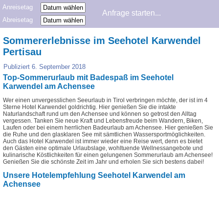
Anreisetag
Abreisetag
Sommererlebnisse im Seehotel Karwendel
Pertisau
Publiziert
6. September 2018
Top-Sommerurlaub mit Badespaß im Seehotel
Karwendel am Achensee
Wer einen unvergesslichen Seeurlaub in Tirol verbringen möchte, der ist im 4
Sterne Hotel Karwendel goldrichtig. Hier genießen Sie die intakte
Naturlandschaft rund um den Achensee und können so getrost den Alltag
vergessen. Tanken Sie neue Kraft und Lebensfreude beim Wandern, Biken,
Laufen oder bei einem herrlichen Badeurlaub am Achensee. Hier genießen Sie
die Ruhe und den glasklaren See mit sämtlichen Wassersportmöglichkeiten.
Auch das Hotel Karwendel ist immer wieder eine Reise wert, denn es bietet
den Gästen eine optimale Urlaubslage, wohltuende Wellnessangebote und
kulinarische Köstlichkeiten für einen gelungenen Sommerurlaub am Achensee!
Genießen Sie die schönste Zeit im Jahr und erholen Sie sich bestens dabei!
Unsere Hotelempfehlung Seehotel Karwendel am
Achensee