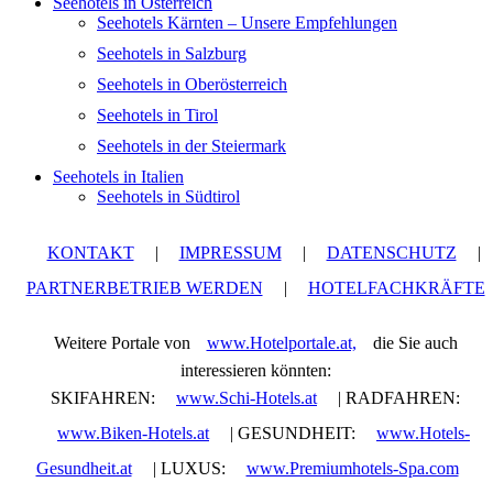
Seehotels in Österreich
Seehotels Kärnten – Unsere Empfehlungen
Seehotels in Salzburg
Seehotels in Oberösterreich
Seehotels in Tirol
Seehotels in der Steiermark
Seehotels in Italien
Seehotels in Südtirol
KONTAKT
|
IMPRESSUM
|
DATENSCHUTZ
|
PARTNERBETRIEB WERDEN
|
HOTELFACHKRÄFTE
Weitere Portale von
www.Hotelportale.at,
die Sie auch
interessieren könnten:
SKIFAHREN:
www.Schi-Hotels.at
| RADFAHREN:
www.Biken-Hotels.at
| GESUNDHEIT:
www.Hotels-
Gesundheit.at
| LUXUS:
www.Premiumhotels-Spa.com