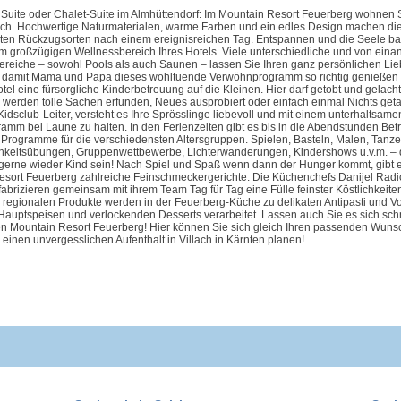
Suite oder Chalet-Suite im Almhüttendorf: Im Mountain Resort Feuerberg wohnen Si
ch. Hochwertige Naturmaterialen, warme Farben und ein edles Design machen die
ten Rückzugsorten nach einem ereignisreichen Tag. Entspannen und die Seele b
im großzügigen Wellnessbereich Ihres Hotels. Viele unterschiedliche und von eina
ereiche – sowohl Pools als auch Saunen – lassen Sie Ihren ganz persönlichen Lie
d damit Mama und Papa dieses wohltuende Verwöhnprogramm so richtig genießen
otel eine fürsorgliche Kinderbetreuung auf die Kleinen. Hier darf getobt und gelach
erden tolle Sachen erfunden, Neues ausprobiert oder einfach einmal Nichts geta
Kidsclub-Leiter, versteht es Ihre Sprösslinge liebevoll und mit einem unterhaltsame
amm bei Laune zu halten. In den Ferienzeiten gibt es bis in die Abendstunden Be
rogramme für die verschiedensten Altersgruppen. Spielen, Basteln, Malen, Tanzen
chkeitsübungen, Gruppenwettbewerbe, Lichterwanderungen, Kindershows u.v.m. –
gerne wieder Kind sein! Nach Spiel und Spaß wenn dann der Hunger kommt, gibt 
sort Feuerberg zahlreiche Feinschmeckergerichte. Die Küchenchefs Danijel Radi
abrizieren gemeinsam mit ihrem Team Tag für Tag eine Fülle feinster Köstlichkeiten
regionalen Produkte werden in der Feuerberg-Küche zu delikaten Antipasti und V
n Hauptspeisen und verlockenden Desserts verarbeitet. Lassen auch Sie es sich s
en Mountain Resort Feuerberg! Hier können Sie sich gleich Ihren passenden Wuns
 einen unvergesslichen Aufenthalt in Villach in Kärnten planen!