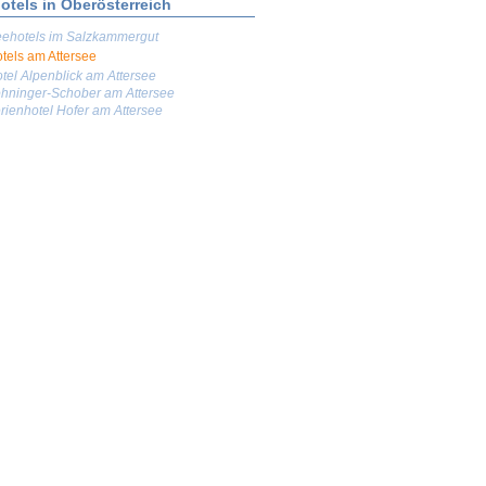
otels in Oberösterreich
ehotels im Salzkammergut
tels am Attersee
tel Alpenblick am Attersee
hninger-Schober am Attersee
rienhotel Hofer am Attersee