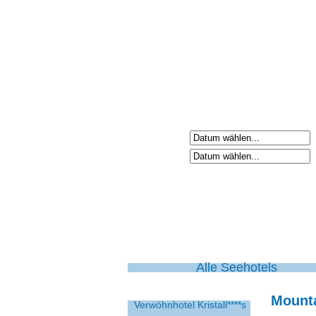
Anreisetag
Abreisetag
Alle Seehotels
Mount
Verwöhnhotel Kristall****s