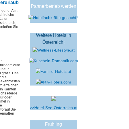
erurlaub
Partnerbetrieb werden
igener Alm.
ahlreiche
Natur
ssbereich,
enießen Sie
Weitere Hotels in
Österreich:
ie
 mit dem Auto
urlaub
 gratis! Das
 die
bekanntesten
rg erreichen
in Kärnten
echs Pferde
ur oder
mel in
he
>>Hotel-See-Österreich.at
worauf Sie
chermaßen
Frühling