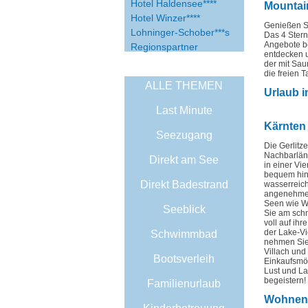
Hotel Haldensee****
Mountai
Hotel Winzer****
Genießen S
Lohninger-Schober***s
Das 4 Stern
Angebote be
Regionspartner
entdecken u
der mit Sau
die freien 
ALLE THEMEN
Urlaub i
Last Minute
Kärnten 
Seezugang
Die Gerlitz
Nachbarländ
Direkt am See
in einer Vi
bequem hinu
Direkt Badestrand
wasserreich
angenehmen
Seen wie Wö
Seeblick
Sie am schn
voll auf ih
der Lake-Vi
Schwimmbad
nehmen Sie 
Villach und
Bootsverleih
Einkaufsmög
Lust und La
begeistern!
Familienurlaub
Wohnen 