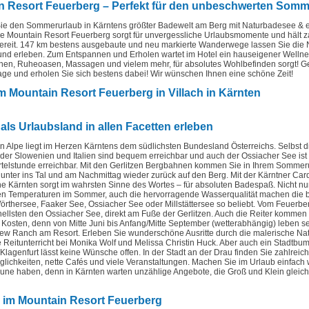
n Resort Feuerberg – Perfekt für den unbeschwerten Somm
ie den Sommerurlaub in Kärntens größter Badewelt am Berg mit Naturbadesee & e
e Mountain Resort Feuerberg sorgt für unvergessliche Urlaubsmomente und hält z
reit. 147 km bestens ausgebaute und neu markierte Wanderwege lassen Sie die 
nd erleben. Zum Entspannen und Erholen wartet im Hotel ein hauseigener Wellne
nen, Ruheoasen, Massagen und vielem mehr, für absolutes Wohlbefinden sorgt! G
Tage und erholen Sie sich bestens dabei! Wir wünschen Ihnen eine schöne Zeit!
m Mountain Resort Feuerberg in Villach in Kärnten
als Urlaubsland in allen Facetten erleben
en Alpe liegt im Herzen Kärntens dem südlichsten Bundesland Österreichs. Selbst d
er Slowenien und Italien sind bequem erreichbar und auch der Ossiacher See ist
ertelstunde erreichbar. Mit den Gerlitzen Bergbahnen kommen Sie in Ihrem Sommer
nter ins Tal und am Nachmittag wieder zurück auf den Berg. Mit der Kärntner Card
e Kärnten sorgt im wahrsten Sinne des Wortes – für absoluten Badespaß. Nicht nur
 Temperaturen im Sommer, auch die hervorragende Wasserqualität machen die 
rthersee, Faaker See, Ossiacher See oder Millstättersee so beliebt. Vom Feuerbe
ellsten den Ossiacher See, direkt am Fuße der Gerlitzen. Auch die Reiter kommen 
re Kosten, denn von Mitte Juni bis Anfang/Mitte September (wetterabhängig) leben s
ew Ranch am Resort. Erleben Sie wunderschöne Ausritte durch die malerische Nat
Reitunterricht bei Monika Wolf und Melissa Christin Huck. Aber auch ein Stadtbum
 Klagenfurt lässt keine Wünsche offen. In der Stadt an der Drau finden Sie zahlreic
lichkeiten, nette Cafés und viele Veranstaltungen. Machen Sie im Urlaub einfach 
une haben, denn in Kärnten warten unzählige Angebote, die Groß und Klein glei
im Mountain Resort Feuerberg