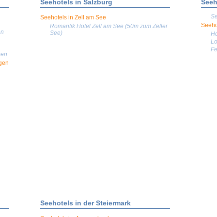
Seehotels in Salzburg
Seeh
Se
Seehotels in Zell am See
Seeho
Romantik Hotel Zell am See (50m zum Zeller
en
See)
Ho
Lo
Fe
gen
gen
Seehotels in der Steiermark