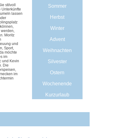
e stilvoll
Sommer
 Unterkünfte
aumeln lassen
Herbst
nder
blingsplatz
 können,
Winter
t werden,
n. Moritz
Advent
n
treuung und
, Sport,
Weihnachten
 da möchte
es im
c und Kevin
Silvester
. Die
orspeisen,
Ostern
chmecken im
chtermin
Wochenende
Kurzurlaub