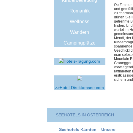
Kinderbetreuung
Ob Zimmer, 
und gemütli
Romantik
zu charman
dürfen Sie 
Wellness
getrennte B
finden. Un
wartet im H
Wandern
gemeinsam w
Mendi, der 
Kinderprogr
Campingplätze
spannende P
Geschickli
man selbst 
Mountain Re
Granegger f
vorwiegend 
raffinierte
erstklassig
sichern und
>>Hotel-Direktamsee.com
SEEHOTELS IN ÖSTERREICH
Seehotels Kärnten – Unsere